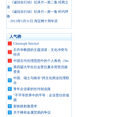
-
《诚信在行动》纪录片---第二集 经商之
道
-
《诚信在行动》纪录片---第一集 时代呼
唤
-
2013年5月31日 淘宝网十周年庆
人气榜
Christoph Stückel
石丹华教授的主题演讲：文化冲突与
经济
中国古代伦理思想中的个人角色（Ste
第四届大学生社会责任夏令营营员接
受美
中国、瑞士与南非“跨文化商业伦理联
合
青年企业家的坎坷创业路
“不平等世界中的平等：企业责任价值
观
新铁路刺激需求
关于稀有金属贸易的争议