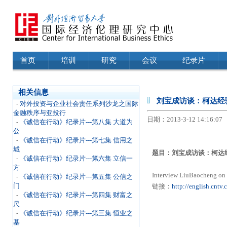
首页
培训
研究
会议
纪录片
相关信息
刘宝成访谈：柯达经
-
对外投资与企业社会责任系列沙龙之国际
金融秩序与亚投行
日期：2013-3-12 14:16:07
-
《诚信在行动》纪录片---第八集 大道为
公
-
《诚信在行动》纪录片---第七集 信用之
城
题目：刘宝成访谈：柯达
-
《诚信在行动》纪录片---第六集 立信一
方
Interview LiuBaocheng o
-
《诚信在行动》纪录片---第五集 公信之
门
链接：
http://english.cnt
-
《诚信在行动》纪录片---第四集 财富之
尺
-
《诚信在行动》纪录片---第三集 恒业之
基