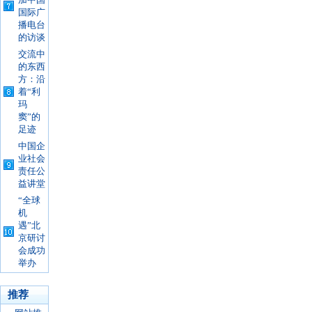
加中国
国际广
播电台
的访谈
交流中
的东西
方：沿
着“利
玛
窦”的
足迹
中国企
业社会
责任公
益讲堂
“全球
机
遇”北
京研讨
会成功
举办
推荐