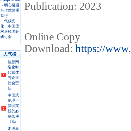
Cooperation
Publication: 2023
-
明心桥通
车仪式隆重
举行
-
气候变
化：中国应
对途径国际
Online Copy
研讨会
Download:
https://www
人气榜
信息网
络化时
代媒体
与企业
社会责
任
中国式
伦理—
管理实
践的必
要条件
（Ba
走进新