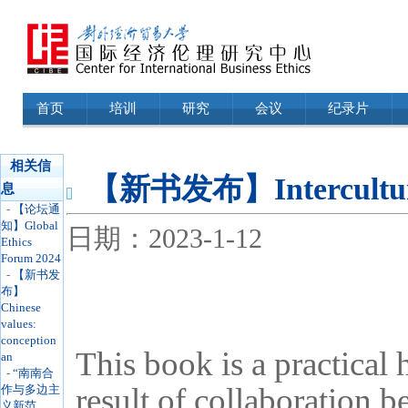
首页
培训
研究
会议
纪录片
相关信
【新书发布】Intercultural 
息
-
【论坛通
知】Global
日期：2023-1-12
Ethics
Forum 2024
-
【新书发
布】
Chinese
values:
conception
This book is a practical 
an
-
“南南合
result of collaboration 
作与多边主
义新范