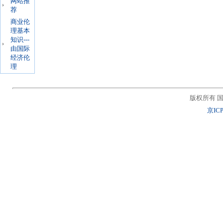
网站推
荐
商业伦
理基本
知识---
由国际
经济伦
理
版权所有 国
京ICP