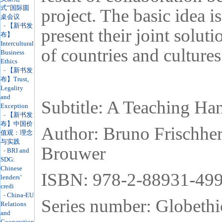
式”国际圆
project. The basic idea 
桌会议
-
【新书发
present their joint solut
布】
Intercultural
of countries and culture
Business
Ethics
-
【新书发
布】Trust,
Legality
and
Subtitle: A Teaching H
Exception
-
【新书发
布】中国价
Author: Bruno Frischhe
值观：理念
与实践
Brouwer
-
BRI and
SDG:
Chinese
ISBN: 978-2-88931-499
lenders’
credi
-
China-EU
Series number: Globethi
Relations
and