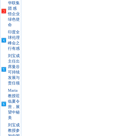
华联集
团 感
悟企业
绿色使
命
印度全
球伦理
峰会之
行有感
刘宝成
主任出
席曼谷
可持续
发展与
责任领
Maria
教授莅
临夏令
营，展
望中秘
美
刘宝成
教授参