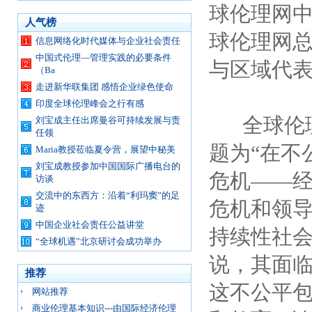
球伦理网
人气榜
球伦理网
信息网络化时代媒体与企业社会责任
中国式伦理—管理实践的必要条件
与区域代
（Ba
走进新华联集团 感悟企业绿色使命
印度全球伦理峰会之行有感
全球伦理
刘宝成主任出席曼谷可持续发展与责
任领
题为“在不
Maria教授莅临夏令营，展望中秘美
刘宝成教授参加中国国际广播电台的
危机——
访谈
交流中的东西方：沿着“利玛窦”的足
危机和领
迹
中国企业社会责任公益讲堂
持续性社
“全球机遇”北京研讨会成功举办
说，其面
推荐
这不公平
网站推荐
商业伦理基本知识---由国际经济伦理