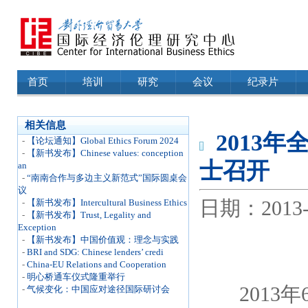
首页
培训
研究
会议
纪录片
相关信息
2013
-
【论坛通知】Global Ethics Forum 2024
-
【新书发布】Chinese values: conception
士召开
an
-
“南南合作与多边主义新范式”国际圆桌会
议
日期：2013-7-
-
【新书发布】Intercultural Business Ethics
-
【新书发布】Trust, Legality and
Exception
-
【新书发布】中国价值观：理念与实践
-
BRI and SDG: Chinese lenders’ credi
-
China-EU Relations and Cooperation
-
明心桥通车仪式隆重举行
2013年
-
气候变化：中国应对途径国际研讨会