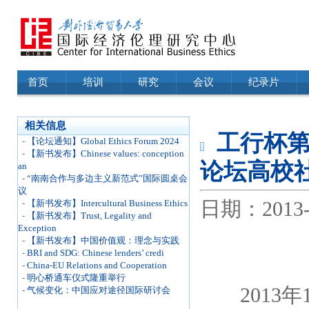
首页
培训
研究
会议
纪录片
相关信息
工行杯
-
【论坛通知】Global Ethics Forum 2024
-
【新书发布】Chinese values: conception
论坛高校
an
-
“南南合作与多边主义新范式”国际圆桌会
议
日期：2013-12
-
【新书发布】Intercultural Business Ethics
-
【新书发布】Trust, Legality and
Exception
-
【新书发布】中国价值观：理念与实践
-
BRI and SDG: Chinese lenders’ credi
-
China-EU Relations and Cooperation
-
明心桥通车仪式隆重举行
2013年
-
气候变化：中国应对途径国际研讨会