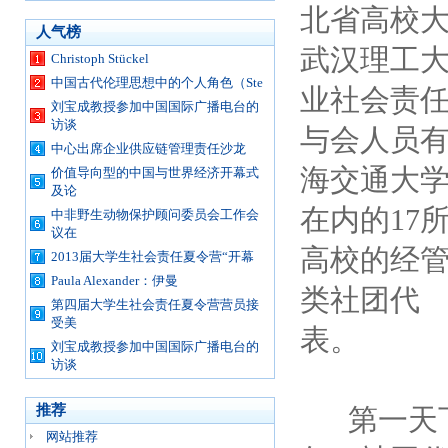
北省高校
人气榜
武汉理工
Christoph Stückel
中国古代伦理思想中的个人角色（Ste
业社会责
刘宝成教授参加中国国际广播电台的
访谈
与会人员
中心出席企业供应链管理责任沙龙
海交通大
价值导向型的中国与世界经济开幕式
及论
在内的17
中非野生动物保护顾问委员会工作会
议在
高校的经
2013届大学生社会责任夏令营“开幕
Paula Alexander：伊曼
类社团代
第四届大学生社会责任夏令营营员接
受美
表。
刘宝成教授参加中国国际广播电台的
访谈
推荐
第一天
网站推荐